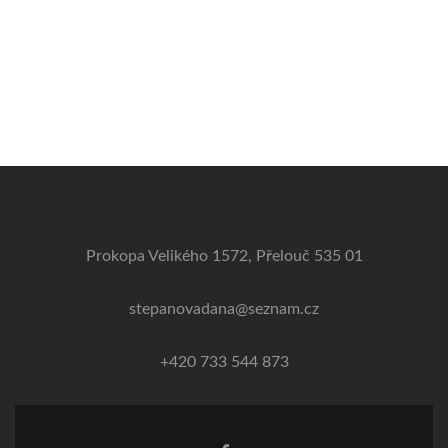
Prokopa Velikého 1572, Přelouč 535 01
stepanovadana@seznam.cz
+420 733 544 873