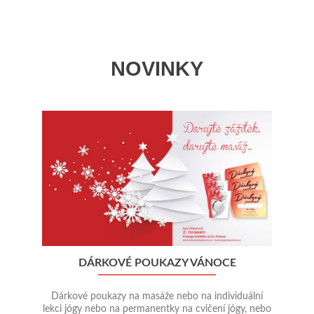
NOVINKY
Předchozí
Ná
DÁRKOVÉ POUKAZY VÁNOCE
Dárkové poukazy na masáže nebo na individuální
lekci jógy nebo na permanentky na cvičení jógy, nebo