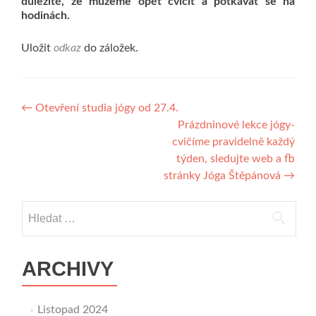
důležité, že můžeme opět cvičit a potkávat se na
hodinách.
Uložit
odkaz
do záložek.
Navigace
←
Otevření studia jógy od 27.4.
Prázdninové lekce jógy-
pro
cvičíme pravidelně každý
příspěvek
týden, sledujte web a fb
stránky Jóga Štěpánová
→
Vyhledávání
ARCHIVY
Listopad 2024