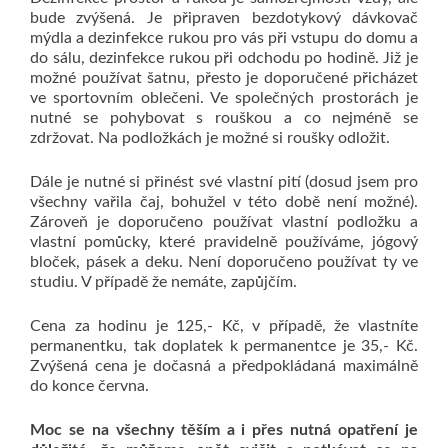
bude zvýšená. Je připraven bezdotykový dávkovač
mýdla a dezinfekce rukou pro vás při vstupu do domu a
do sálu, dezinfekce rukou při odchodu po hodině. Již je
možné používat šatnu, přesto je doporučené přicházet
ve sportovním oblečeni. Ve společných prostorách je
nutné se pohybovat s rouškou a co nejméně se
zdržovat. Na podložkách je možné si roušky odložit.
Dále je nutné si přinést své vlastní pití (dosud jsem pro
všechny vařila čaj, bohužel v této době není možné).
Zároveň je doporučeno používat vlastní podložku a
vlastní pomůcky, které pravidelně používáme, jógový
bloček, pásek a deku. Není doporučeno používat ty ve
studiu. V případě že nemáte, zapůjčím.
Cena za hodinu je 125,- Kč, v případě, že vlastníte
permanentku, tak doplatek k permanentce je 35,- Kč.
Zvýšená cena je dočasná a předpokládaná maximálně
do konce června.
Moc se na všechny těším a i přes nutná opatření je