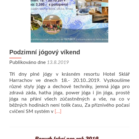
Podzimní jógový víkend
Publikováno dne
13.8.2019
Tři dny plné jógy v krásném resortu Hotel Sklář
Harrachov ve dnech 18.- 20.10..2019. Vyzkoušíme
různé styly jógy a dechové techniky, jemná jóga pro
zdravá záda, hatha jóga, power jóga i jin jóga, prostě
jóga na přání všech zúčastněných a vše, na co v
běžných hodinách není tolik času, Za příznivého počasí
Přečíst
cvičení SM systém v
[…]
si
víc
oPodzimní
jógový