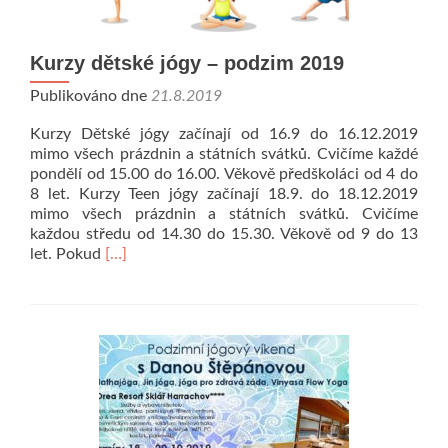
Kurzy dětské jógy – podzim 2019
Publikováno dne
21.8.2019
Kurzy Dětské jógy začínají od 16.9 do 16.12.2019
mimo všech prázdnin a státních svátků. Cvičíme každé
pondělí od 15.00 do 16.00. Věkově předškoláci od 4 do
8 let. Kurzy Teen jógy začínají 18.9. do 18.12.2019
mimo všech prázdnin a státních svátků. Cvičíme
každou středu od 14.30 do 15.30. Věkově od 9 do 13
Přečíst
let. Pokud
[…]
si
víc
oKurzy
dětské
jógy
–
podzim
2019